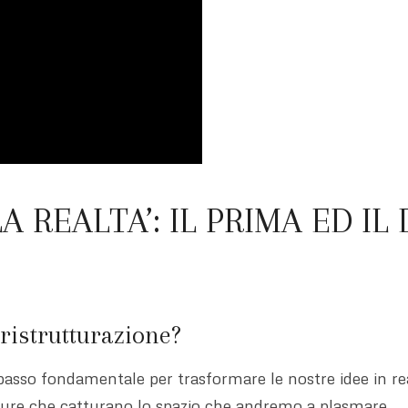
 REALTA’: IL PRIMA ED IL 
ristrutturazione?
asso fondamentale per trasformare le nostre idee in rea
exture che catturano lo spazio che andremo a plasmare