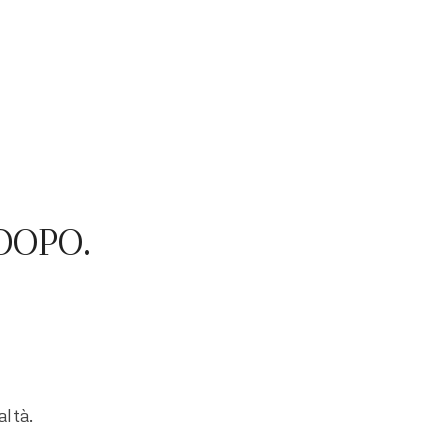
DOPO.
ltà.