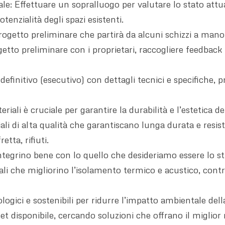
le: Effettuare un sopralluogo per valutare lo stato attua
enzialità degli spazi esistenti.
ogetto preliminare che partirà da alcuni schizzi a mano 
etto preliminare con i proprietari, raccogliere feedback 
 definitivo (esecutivo) con dettagli tecnici e specifiche,
riali è cruciale per garantire la durabilità e l’estetica de
ali di alta qualità che garantiscano lunga durata e resis
tta, rifiuti.
integrino bene con lo quello che desideriamo essere lo sti
iali che migliorino l’isolamento termico e acustico, con
ologici e sostenibili per ridurre l’impatto ambientale dell
get disponibile, cercando soluzioni che offrano il miglior